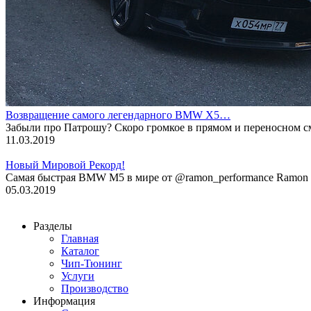
Возвращение самого легендарного BMW X5…
Забыли про Патрошу? Скоро громкое в прямом и переносном 
11.03.2019
Новый Мировой Рекорд!
Cамая быстрая BMW M5 в мире от @ramon_performance Ramon P
05.03.2019
Разделы
Главная
Каталог
Чип-Тюнинг
Услуги
Производство
Информация