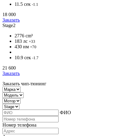
11.5 сек
-1.1
18 000
Заказать
Stage2
2776 cm³
183 лс
+33
430 нм
+70
10.9 сек
-1.7
21 600
Заказать
Заказать чип-тюнинг
ФИО
Номер телефона