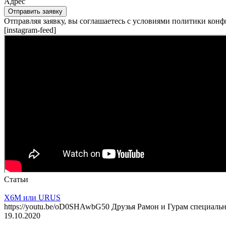
Адрес
Отправить заявку
Отправляя заявку, вы соглашаетесь с условиями политики кон
[instagram-feed]
Статьи
X6M или URUS
https://youtu.be/oD0SHAwbG50 Друзья Рамон и Гурам специал
19.10.2020