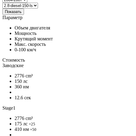
Показать
Параметр
Объем двигателя
Мощность
Крутящий момент
Макс. скорость
0-100 км/ч
Стоимость
Заводские
2776 cm³
150 лс
360 нм
12.6 сек
Stage1
2776 cm³
175 лс
+25
410 нм
+50