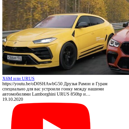
X6M или URUS
https://youtu.be/oD0SHAwbG50 Друзья Рамон и Гурам
специально для вас устроили гонку между нашими
автомобилями Lamborghini URUS 850hp и…
19.10.2020