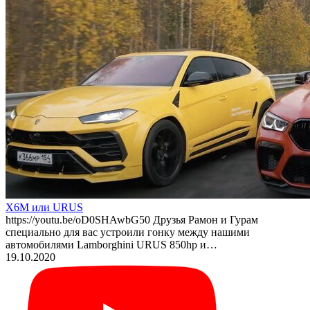
X6M или URUS
https://youtu.be/oD0SHAwbG50 Друзья Рамон и Гурам
специально для вас устроили гонку между нашими
автомобилями Lamborghini URUS 850hp и…
19.10.2020