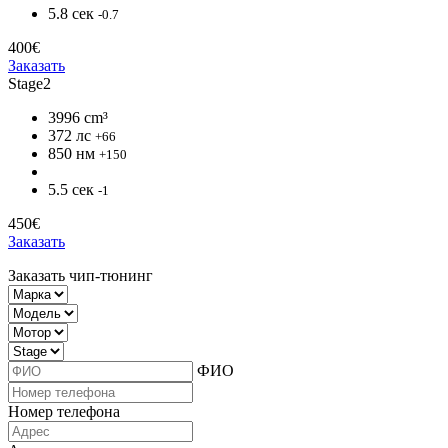
5.8 сек
-0.7
400€
Заказать
Stage2
3996 cm³
372 лс
+66
850 нм
+150
5.5 сек
-1
450€
Заказать
Заказать чип-тюнинг
ФИО
Номер телефона