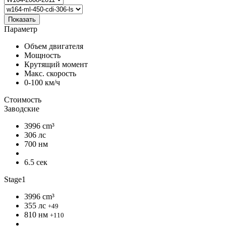
Показать
Параметр
Объем двигателя
Мощность
Крутящий момент
Макс. скорость
0-100 км/ч
Стоимость
Заводские
3996 cm³
306 лс
700 нм
6.5 сек
Stage1
3996 cm³
355 лс
+49
810 нм
+110