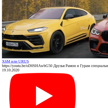
X6M или URUS
https://youtu.be/oD0SHAwbG50 Друзья Рамон и Гурам специал
19.10.2020