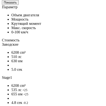
Показать
Параметр
Объем двигателя
Мощность
Крутящий момент
Макс. скорость
0-100 км/ч
Стоимость
Заводские
6208 cm³
510 лс
630 нм
5.0 сек
Stage1
6208 cm³
535 лс
+25
655 нм
+25
4.8 сек
-0.2