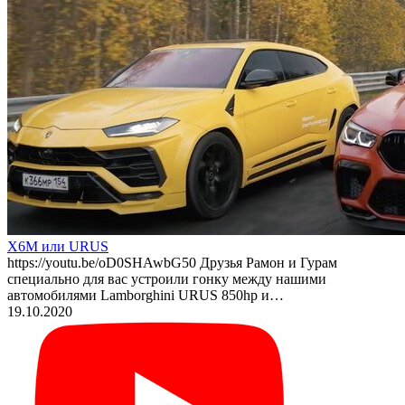
X6M или URUS
https://youtu.be/oD0SHAwbG50 Друзья Рамон и Гурам
специально для вас устроили гонку между нашими
автомобилями Lamborghini URUS 850hp и…
19.10.2020