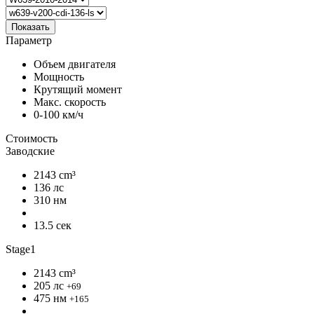
Показать
Параметр
Объем двигателя
Мощность
Крутящий момент
Макс. скорость
0-100 км/ч
Стоимость
Заводские
2143 cm³
136 лс
310 нм
13.5 сек
Stage1
2143 cm³
205 лс
+69
475 нм
+165