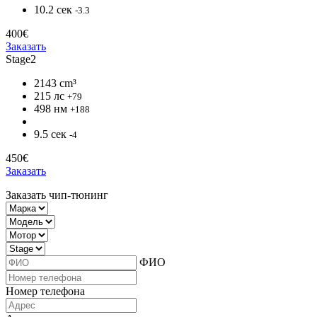
10.2 сек
-3.3
400€
Заказать
Stage2
2143 cm³
215 лс
+79
498 нм
+188
9.5 сек
-4
450€
Заказать
Заказать чип-тюнинг
ФИО
Номер телефона