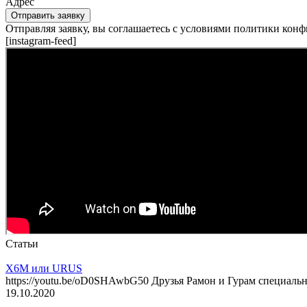
Адрес
Отправить заявку
Отправляя заявку, вы соглашаетесь с условиями политики кон
[instagram-feed]
Статьи
X6M или URUS
https://youtu.be/oD0SHAwbG50 Друзья Рамон и Гурам специал
19.10.2020