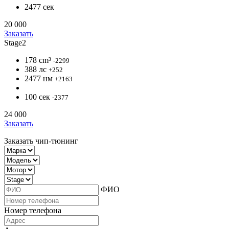
2477 сек
20 000
Заказать
Stage2
178 cm³
-2299
388 лс
+252
2477 нм
+2163
100 сек
-2377
24 000
Заказать
Заказать чип-тюнинг
ФИО
Номер телефона