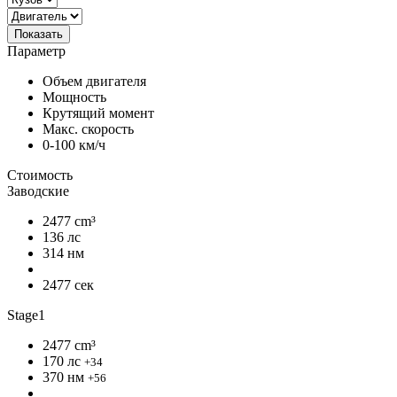
Показать
Параметр
Объем двигателя
Мощность
Крутящий момент
Макс. скорость
0-100 км/ч
Стоимость
Заводские
2477 cm³
136 лс
314 нм
2477 сек
Stage1
2477 cm³
170 лс
+34
370 нм
+56