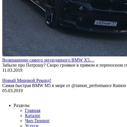
Возвращение самого легендарного BMW X5…
Забыли про Патрошу? Скоро громкое в прямом и переносном 
11.03.2019
Новый Мировой Рекорд!
Cамая быстрая BMW M5 в мире от @ramon_performance Ramon P
05.03.2019
Разделы
Главная
Каталог
Чип-Тюнинг
Услуги