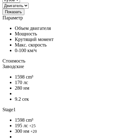
Показать
Параметр
Объем двигателя
Мощность
Крутящий момент
Макс. скорость
0-100 км/ч
Стоимость
Заводские
1598 cm³
170 лс
280 нм
9.2 сек
Stage1
1598 cm³
195 лс
+25
300 нм
+20