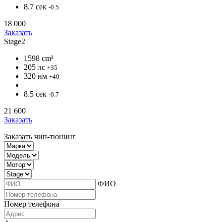
8.7 сек
-0.5
18 000
Заказать
Stage2
1598 cm³
205 лс
+35
320 нм
+40
8.5 сек
-0.7
21 600
Заказать
Заказать чип-тюнинг
ФИО
Номер телефона