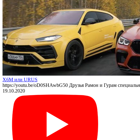
X6M или URUS
https://youtu.be/oD0SHAwbG50 Друзья Рамон и Гурам специал
19.10.2020