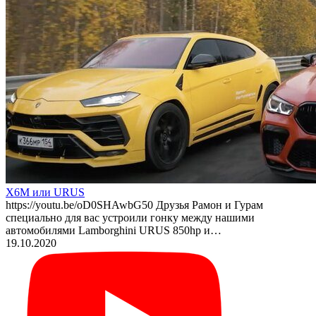
X6M или URUS
https://youtu.be/oD0SHAwbG50 Друзья Рамон и Гурам
специально для вас устроили гонку между нашими
автомобилями Lamborghini URUS 850hp и…
19.10.2020