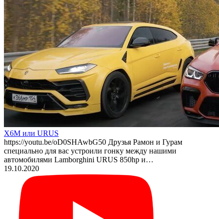
X6M или URUS
https://youtu.be/oD0SHAwbG50 Друзья Рамон и Гурам
специально для вас устроили гонку между нашими
автомобилями Lamborghini URUS 850hp и…
19.10.2020