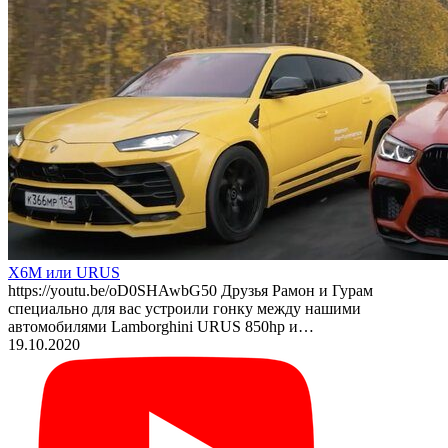
X6M или URUS
https://youtu.be/oD0SHAwbG50 Друзья Рамон и Гурам
специально для вас устроили гонку между нашими
автомобилями Lamborghini URUS 850hp и…
19.10.2020