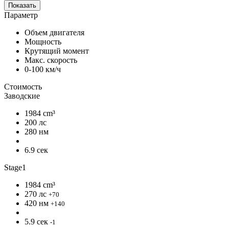
Показать
Параметр
Объем двигателя
Мощность
Крутящий момент
Макс. скорость
0-100 км/ч
Стоимость
Заводские
1984 cm³
200 лс
280 нм
6.9 сек
Stage1
1984 cm³
270 лс
+70
420 нм
+140
5.9 сек
-1