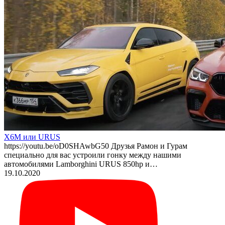
X6M или URUS
https://youtu.be/oD0SHAwbG50 Друзья Рамон и Гурам
специально для вас устроили гонку между нашими
автомобилями Lamborghini URUS 850hp и…
19.10.2020