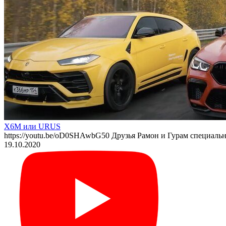
X6M или URUS
https://youtu.be/oD0SHAwbG50 Друзья Рамон и Гурам специал
19.10.2020