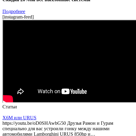
Подробнее
[instagram-feed]
Статьи
X6M или URUS
https://youtu.be/oD0SHAwbG50 Друзья Рамон и Гурам
специально для вас устроили гонку между нашими
автомобилями Lamborghini URUS 850hp и…