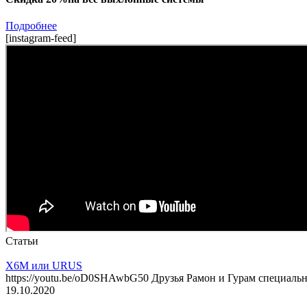
Подробнее
[instagram-feed]
Статьи
X6M или URUS
https://youtu.be/oD0SHAwbG50 Друзья Рамон и Гурам специал
19.10.2020