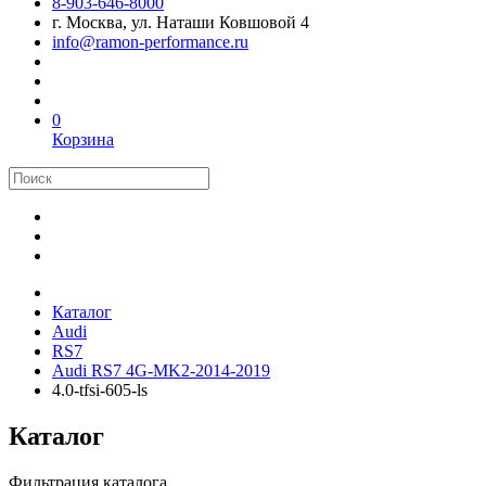
8-903-646-8000
г. Москва, ул. Наташи Ковшовой 4
info@ramon-performance.ru
0
Корзина
Каталог
Audi
RS7
Audi RS7 4G-MK2-2014-2019
4.0-tfsi-605-ls
Каталог
Фильтрация каталога