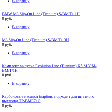
В корзину
BMW M8 Slip-On Line (Titanium) S-BM/T/11H
0
руб.
В корзину
M8 Slip-On Line (Titanium) S-BM/T/13H
0
руб.
В корзину
Комплект выпуска Evolution Line (Titanium) X5 M У M-
BM/T/1H
0
руб.
В корзину
Карбоновые насадки (карбон, подходит для штатного
выхлопа) TP-BME71C
0
руб.