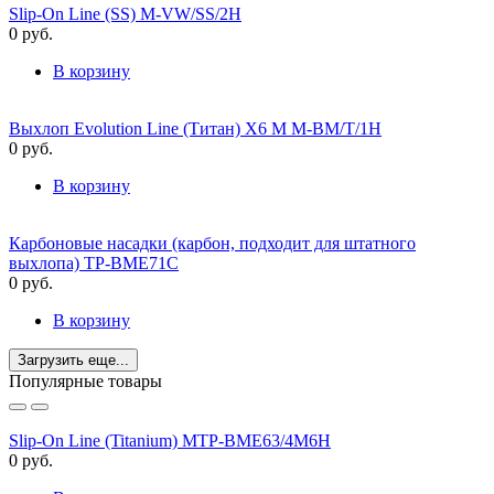
Slip-On Line (SS) M-VW/SS/2H
0
руб.
В корзину
Выхлоп Evolution Line (Титан) X6 M M-BM/T/1H
0
руб.
В корзину
Карбоновые насадки (карбон, подходит для штатного
выхлопа) TP-BME71C
0
руб.
В корзину
Загрузить еще...
Популярные товары
Slip-On Line (Titanium) MTP-BME63/4M6H
0
руб.